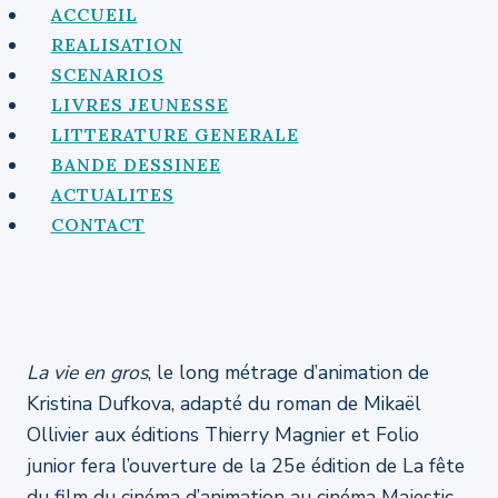
Aller
ACCUEIL
au
REALISATION
contenu
SCENARIOS
LIVRES JEUNESSE
LITTERATURE GENERALE
BANDE DESSINEE
ACTUALITES
CONTACT
La vie en gros
, le long métrage d’animation de
Kristina Dufkova, adapté du roman de Mikaël
Ollivier aux éditions Thierry Magnier et Folio
junior fera l’ouverture de la 25e édition de La fête
du film du cinéma d’animation au cinéma Majestic